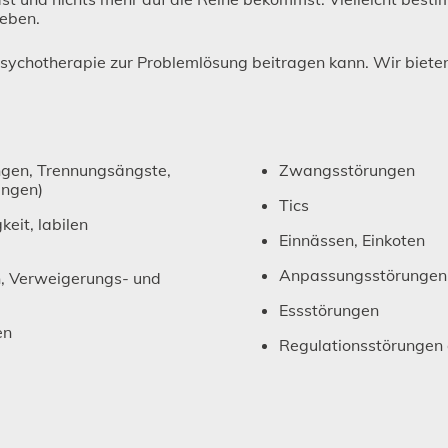
eben.
Psychotherapie zur Problemlösung beitragen kann. Wir biete
ngen, Trennungsängste,
Zwangsstörungen
ungen)
Tics
eit, labilen
Einnässen, Einkoten
Anpassungsstörungen,
n, Verweigerungs- und
Essstörungen
en
Regulationsstörungen 