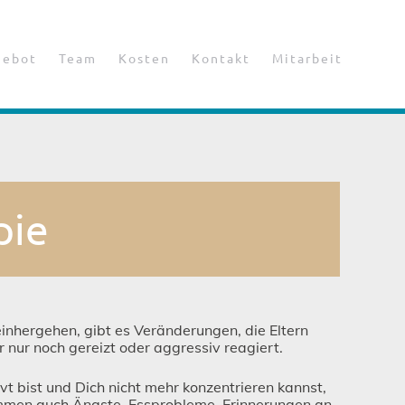
gebot
Team
Kosten
Kontakt
Mitarbeit
pie
einhergehen, gibt es Veränderungen, die Eltern
r nur noch gereizt oder aggressiv reagiert.
vt bist und Dich nicht mehr konzentrieren kannst,
timmen auch Ängste, Essprobleme, Erinnerungen an